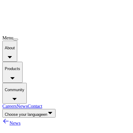
Menu
About
Products
Community
Careers
News
Contact
Choose your language
en
News