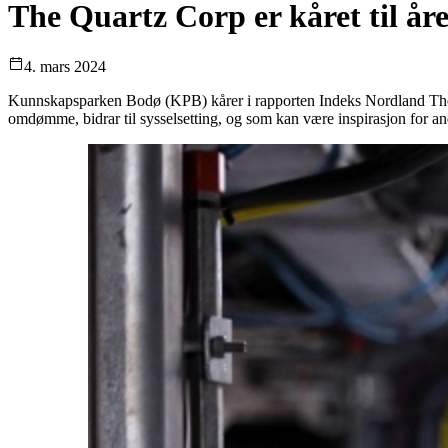
The
Quartz
Corp
er
kåret
til
år
4. mars 2024
Kunnskapsparken Bodø (KPB) kårer i rapporten Indeks Nordland The Qu
omdømme, bidrar til sysselsetting, og som kan være inspirasjon for and